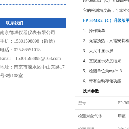
FP-30MK2
（
C
）升级版甲
仪器相关耗材
它的检测精度高，可靠性
FP-30MK2
（
C
）升级版
联系我们
1
、操作简单
南京德旭仪器仪表有限公司
手机：15301598898（微信）
2
、无需预热，只需安装
电话：025-86551018
3
、大尺寸显示屏
Email：15301598898@163.com
4
、直观显示浓度结果
地址：南京市溧水区中山东路17
5
、检测单位为
mg/m 3
号3栋108室
6
、带有自动存储功能
技术参数
型号
FP-3
检测对象气体
甲醛