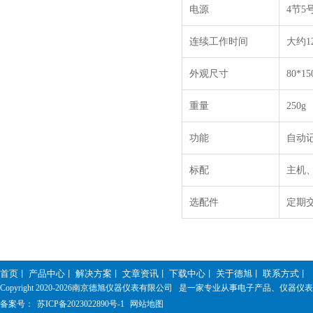
电源
4节
5
连续工作时间
大约
1
外观尺寸
80*1
重量
250g
功能
自动
标配
主机
选配件
定期
首页
产品中心
解决方案
文章资讯
下载中心
关于德旭
联系方式
丨
丨
丨
丨
丨
丨
丨
Copyright 2020-
2026南京德旭仪器仪表有限公司 是一家专业从事电子产品、仪器
备案号：
苏ICP备2023022890号-1
网站地图