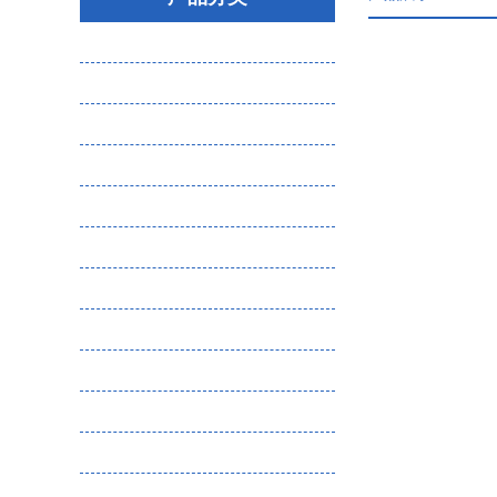
大气粉尘微生物采样器
气体分析检测仪
噪声振动检测仪
环保检测设备（物理因素）
水质分析仪
土壤分析仪
核辐射检测仪
恶臭检测设备耗材
熏蒸检测设备
实验室仪器
食品安全检测
化工企业危废管理一体化平台