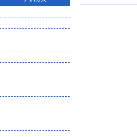
大气粉尘微生物采样器
气体分析检测仪
噪声振动检测仪
环保检测设备（物理因素）
水质分析仪
土壤分析仪
核辐射检测仪
恶臭检测设备耗材
熏蒸检测设备
实验室仪器
食品安全检测
化工企业危废管理一体化平台