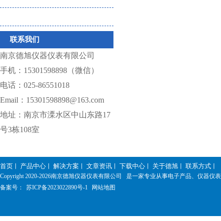
仪器相关耗材
联系我们
南京德旭仪器仪表有限公司
手机：15301598898（微信）
电话：025-86551018
Email：15301598898@163.com
地址：南京市溧水区中山东路17
号3栋108室
首页
产品中心
解决方案
文章资讯
下载中心
关于德旭
联系方式
丨
丨
丨
丨
丨
丨
丨
Copyright 2020-
2026南京德旭仪器仪表有限公司 是一家专业从事电子产品、仪器
备案号：
苏ICP备2023022890号-1
网站地图