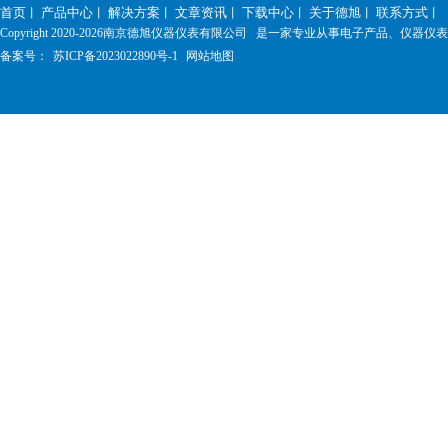
首页
产品中心
解决方案
文章资讯
下载中心
关于德旭
联系方式
丨
丨
丨
丨
丨
丨
丨
Copyright 2020-
2026南京德旭仪器仪表有限公司 是一家专业从事电子产品、仪器
备案号：
苏ICP备2023022890号-1
网站地图