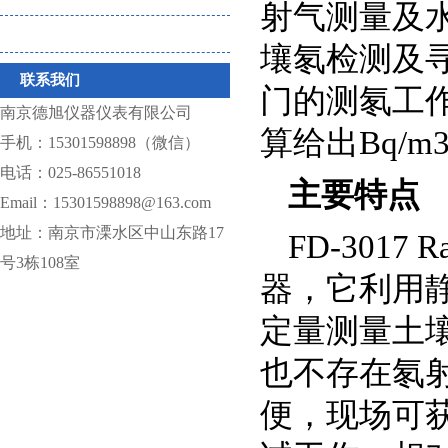
射气测量及
仪器相关耗材
壤氡检测及
联系我们
门的测氡工
南京德旭仪器仪表有限公司
算给出
Bq/m
手机：15301598898（微信）
电话：025-86551018
主要特点
Email：15301598898@163.com
地址：南京市溧水区中山东路17
FD-3017 R
号3栋108室
器，它利用
定量测量土
也不存在氡
便，现场可